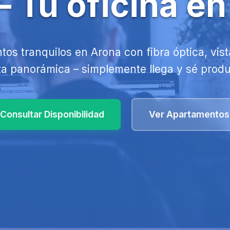
– Tu oficina e
os tranquilos en Arona con fibra óptica, vist
za panorámica – simplemente llega y sé produ
Consultar Disponibilidad
Ver Apartamentos