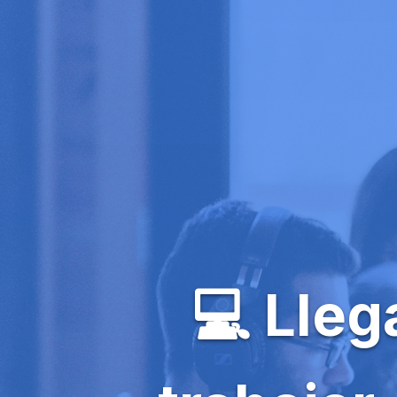
💻 Lleg